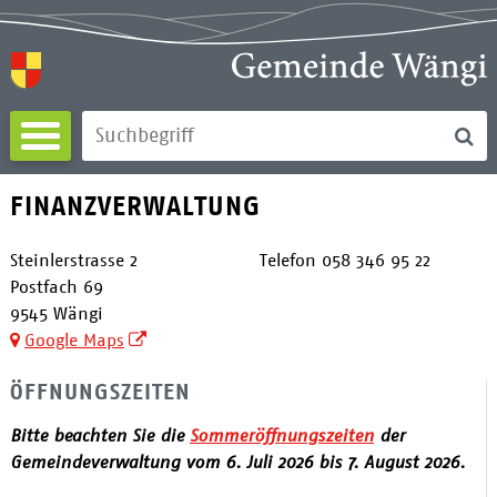
Direkt zum Inhalt springen
Su
Suchbegriff
FINANZVERWALTUNG
ADRESSE
Finanzverwaltung
Steinlerstrasse 2
Telefon
058 346 95 22
Postfach 69
9545
Wängi
Google Maps
ÖFFNUNGSZEITEN
Bitte beachten Sie die
Sommeröffnungszeiten
der
Gemeindeverwaltung vom 6. Juli 2026 bis 7. August 2026.