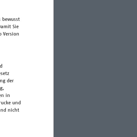
s bewusst
Damit Sie
 Version
nd
setz
ng der
g,
en in
rucke und
und nicht