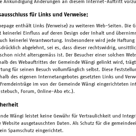
e Ankündigung Änderungen an diesem Internet-Auftritt vor
ausschluss für Links und Verweise:
epage enthält Links (Verweise) zu weiteren Web-Seiten. Die 
 keinerlei Einfluss auf deren Design oder Inhalt und übernim
uch keinerlei Verantwortung. Insbesondere wird jede Haftung 
drücklich abgelehnt, sei es, dass dieser rechtswidrig, unsittli
schon nicht altersgemäss ist. Der Besucher einer solchen Webs
halb des Webauftrittes der Gemeinde Wängi gelinkt wird, trägt
ung für seinen Besuch vollumfänglich selbst. Diese Feststellun
rhalb des eigenen Internetangebotes gesetzten Links und Verw
 Fremdeinträge im von der Gemeinde Wängi eingerichteten int
ästebuch, Forum, Online-Abo etc.).
herheit
nde Wängi leistet keine Gewähr für Vertraulichkeit und Integr
e Website ausgetauschten Daten. Als Schutz für die gemeinde
 ein Spamschutz eingerichtet.