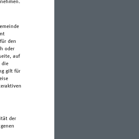
zunehmen.
Gemeinde
mt
für den
ch oder
eite, auf
 die
g gilt für
eise
eraktiven
ität der
eigenen