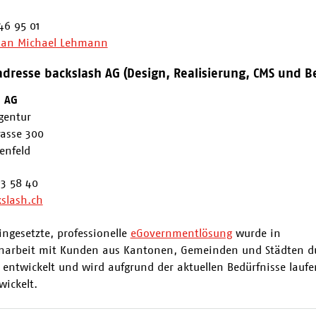
46 95 01
 an Michael Lehmann
dresse backslash AG (Design, Realisierung, CMS und Be
h AG
gentur
rasse 300
enfeld
23 58 40
slash.ch
ingesetzte, professionelle
eGovernmentlösung
wurde in
arbeit mit Kunden aus Kantonen, Gemeinden und Städten d
 entwickelt und wird aufgrund der aktuellen Bedürfnisse lauf
wickelt.