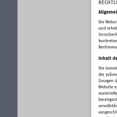
RECHTL
Allgeme
Die Websi
und erheb
Unsicherh
konkreten
Bestimmun
Inhalt 
Die Gemei
der präse
Zusagen üb
Website e
materiell
bereitges
unvollstä
ausgeschl