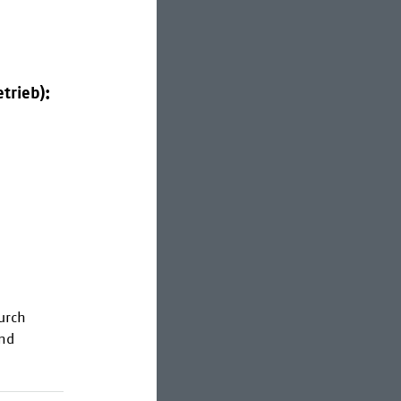
trieb):
urch
end