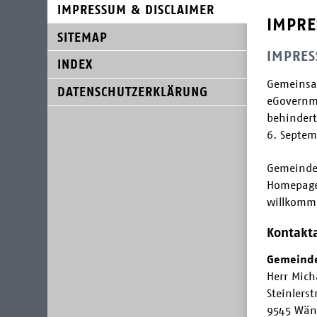
SUBNAVIGATION
IMPRESSUM & DISCLAIMER
IMPRE
SITEMAP
IMPRE
INDEX
Gemeinsa
DATENSCHUTZERKLÄRUNG
eGovernm
behindert
6. Septem
Gemeinder
Homepage.
willkomme
Kontakt
Gemeinde
Herr Mic
Steinlerst
9545 Wän