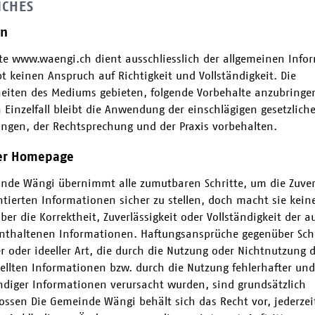
ICHES
in
te www.waengi.ch dient ausschliesslich der allgemeinen Info
t keinen Anspruch auf Richtigkeit und Vollständigkeit. Die
eiten des Mediums gebieten, folgende Vorbehalte anzubringe
 Einzelfall bleibt die Anwendung der einschlägigen gesetzlich
gen, der Rechtsprechung und der Praxis vorbehalten.
der Homepage
nde Wängi übernimmt alle zumutbaren Schritte, um die Zuverl
ntierten Informationen sicher zu stellen, doch macht sie keine
er die Korrektheit, Zuverlässigkeit oder Vollständigkeit der a
nthaltenen Informationen. Haftungsansprüche gegenüber Sc
er oder ideeller Art, die durch die Nutzung oder Nichtnutzung 
tellten Informationen bzw. durch die Nutzung fehlerhafter und
ndiger Informationen verursacht wurden, sind grundsätzlich
ossen Die Gemeinde Wängi behält sich das Recht vor, jederze