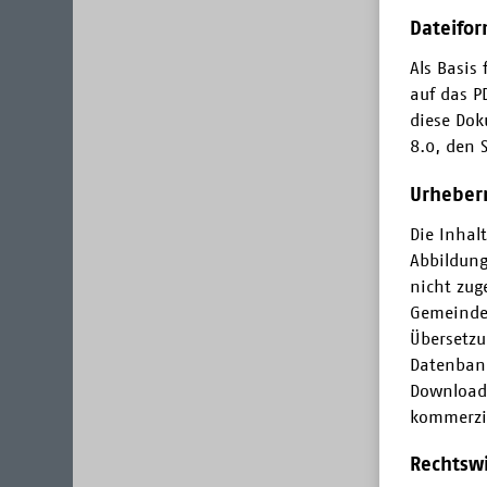
Dateifo
Als Basis
auf das P
diese Dok
8.0, den 
Urheber
Die Inhal
Abbildung
nicht zug
Gemeinde 
Übersetzu
Datenban
Downloads
kommerzie
Rechtswi