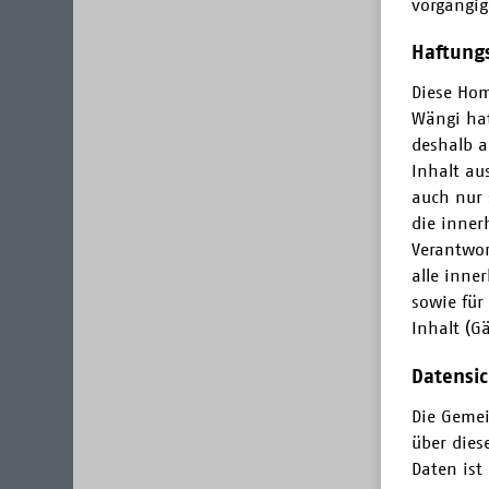
vorgängig
Haftungs
Diese Hom
Wängi hat
deshalb a
Inhalt aus
auch nur 
die inner
Verantwort
alle inne
sowie für
Inhalt (G
Datensic
Die Gemei
über dies
Daten ist