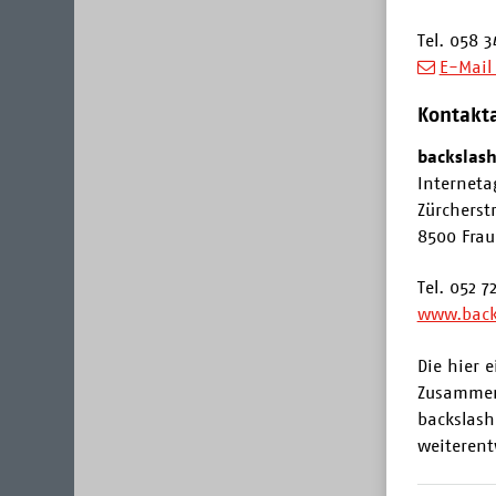
Tel. 058 3
E-Mail
Kontakta
backslas
Interneta
Zürcherst
8500 Frau
Tel. 052 7
www.back
Die hier e
Zusammen
backslash
weiterent