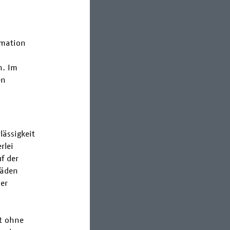
rmation
n. Im
en
ässigkeit
rlei
uf der
häden
der
it ohne