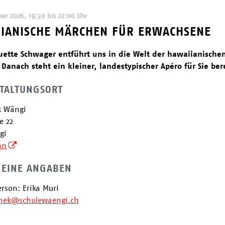
ber 2026
, 19:30
bis 22:00 Uhr
IANISCHE MÄRCHEN FÜR ERWACHSENE
ette Schwager entführt uns in die Welt der hawaiianische
Danach steht ein kleiner, landestypischer Apéro für Sie bere
TALTUNGSORT
k Wängi
e 22
gi
an
EINE ANGABEN
rson: Erika Muri
thek@schulewaengi.ch