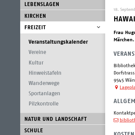
SUBNAVIGATION
LEBENSLAGEN
18. Septem
KIRCHEN
HAWAI
FREIZEIT
Frau Hugu
Märchen. 
Veranstaltungskalender
Vereine
VERANS
Kultur
Bibliothe
Hinweistafeln
Dorfstrass
9545 Wän
Wanderwege
Lagepl
Sportanlagen
ALLGEM
Pilzkontrolle
Kontaktpe
NATUR UND LANDSCHAFT
biblio
SCHULE
KOSTEN