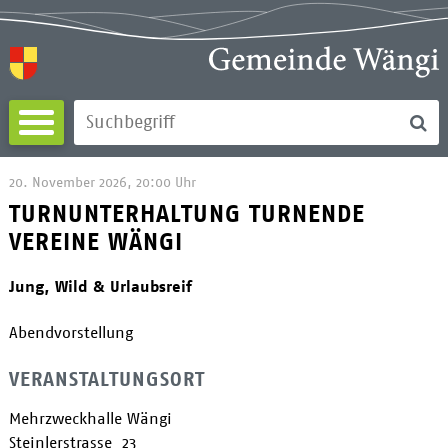
Direkt zum Inhalt springen
Su
Suchbegriff
20. November 2026
, 20:00 Uhr
TURNUNTERHALTUNG TURNENDE
VEREINE WÄNGI
Jung, Wild & Urlaubsreif
Abendvorstellung
VERANSTALTUNGSORT
Mehrzweckhalle Wängi
Steinlerstrasse 23