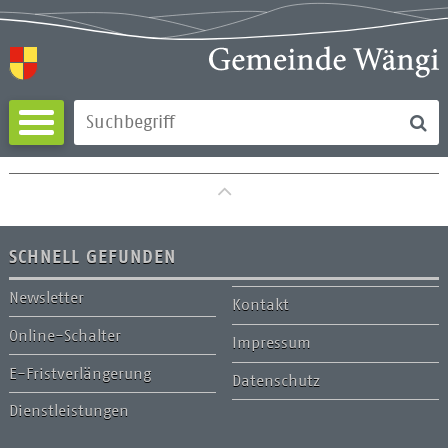
Direkt zum Inhalt springen
Su
Suchbegriff
zum Seitenanfang
SCHNELL GEFUNDEN
Newsletter
Kontakt
Online-Schalter
Impressum
E-Fristverlängerung
Datenschutz
Dienstleistungen