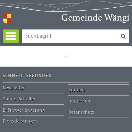
Direkt zum Inhalt springen
Su
Suchbegriff
zum Seitenanfang
SCHNELL GEFUNDEN
Newsletter
Kontakt
Online-Schalter
Impressum
E-Fristverlängerung
Datenschutz
Dienstleistungen