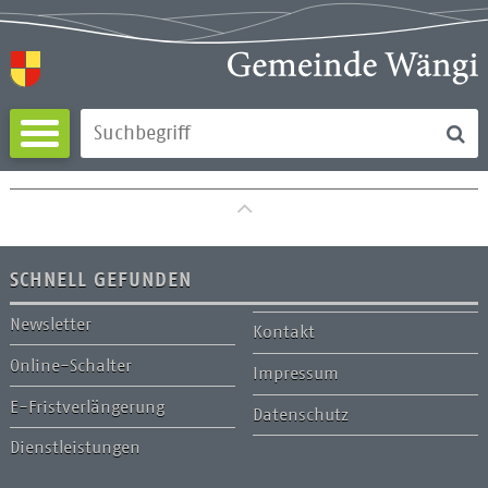
Direkt zum Inhalt springen
Su
Suchbegriff
zum Seitenanfang
SCHNELL GEFUNDEN
Newsletter
Kontakt
Online-Schalter
Impressum
E-Fristverlängerung
Datenschutz
Dienstleistungen